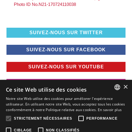
SUIVEZ-NOUS SUR TWITTER
SUIVEZ-NOUS SUR FACEBOOK
SUIVEZ-NOUS SUR YOUTUBE
SUIVEZ-NOUS SUR INSTAGRAM
×
Ce site Web utilise des cookies
Notre site Web utilise des cookies pour améliorer l'expérience
FRENCH
utilisateur. En utilisant notre site Web, vous acceptez tous les cookies
conformément à notre Politique relative aux cookies.
En savoir plus
FRENCH
STRICTEMENT NÉCESSAIRES
PERFORMANCE
ENGLISH
CIBLAGE
NON CLASSIFIÉS