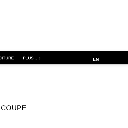
OITURE
PLUS...
EN
A COUPE