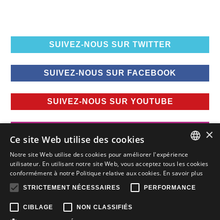
SUIVEZ-NOUS SUR TWITTER
SUIVEZ-NOUS SUR FACEBOOK
SUIVEZ-NOUS SUR YOUTUBE
SUIVEZ-NOUS SUR INSTAGRAM
×
Ce site Web utilise des cookies
Notre site Web utilise des cookies pour améliorer l'expérience
FRENCH
utilisateur. En utilisant notre site Web, vous acceptez tous les cookies
conformément à notre Politique relative aux cookies.
En savoir plus
FRENCH
STRICTEMENT NÉCESSAIRES
PERFORMANCE
ENGLISH
CIBLAGE
NON CLASSIFIÉS
Tous droits réservés © Nissan Canada Inc., 2015-2026
Vie