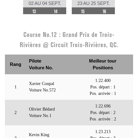
02 AU 04 SEPT.
23 AU 25 SEPT.
13
14
15
16
Course No.12 : Grand Prix de Trois-
Rivières @ Circuit Trois-Rivières, QC.
Pilote
Meilleur tour
Rang
Voiture No.
Positions
1:22.400
Xavier Coupal
1
Pos. départ : 1
Voiture No.572
Pos. arrivée : 1
1:22.696
Olivier Bédard
2
Pos. départ : 2
Voiture No.1
Pos. arrivée : 2
1:23.213
Kevin King