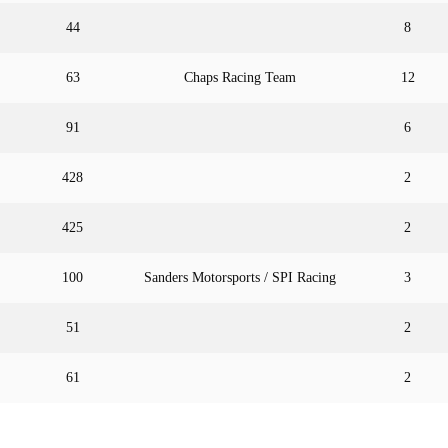
44
8
63
Chaps Racing Team
12
91
6
428
2
425
2
100
Sanders Motorsports / SPI Racing
3
51
2
61
2