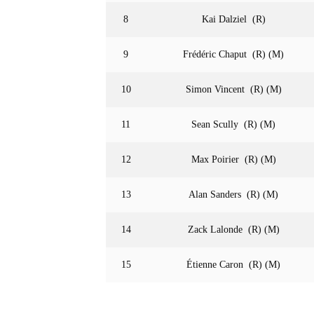
8
Kai Dalziel (R)
9
Frédéric Chaput (R) (M)
10
Simon Vincent (R) (M)
11
Sean Scully (R) (M)
12
Max Poirier (R) (M)
13
Alan Sanders (R) (M)
14
Zack Lalonde (R) (M)
15
Étienne Caron (R) (M)