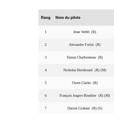
Rang
Nom du pilote
1
Jesse Webb (R)
2
Alexandre Fortin (R)
3
Simon Charbonneau (R)
4
Nicholas Hornbostel (R) (M)
5
Owen Clarke (R)
6
François Angers-Routhier (R) (M)
7
Darren Graham (R) (S)