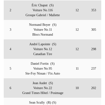
Éric Chaput (S)
2
Voiture No.116
12
353
Groupe Gabriel / Mallette
Normand Boyer (S)
3
Voiture No.11
12
305
Blocs Normand
André Lapointe (S)
4
Voiture No.12
12
298
Canadian Tire
Daniel Fortin (S)
5
Voiture No.95
11
237
Ste-Foy Nissan / Fix Auto
Jean Audet (S)
6
Voiture No.22
10
202
Grand Times Hôtel / Posimage
Sean Scully (R) (S)