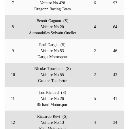
7
Voiture No.428
6
93
Dragonn Racing Team
Benoit Gagnon (S)
8
Voiture No.20
4
64
Automobiles Sylvain Ouellet
Paul Dargis (S)
9
Voiture No.53
2
46
Dargis Motorsport
Nicolas Touchette (S)
10
Voiture No.55
2
43
Groupe Touchette
Luc Richard (S)
11
Voiture No.26
5
41
Richard Motorsport
Riccardo Révi (S)
12
Voiture No.13
4
34
Révi Motorsport