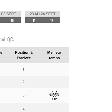
 03 SEPT.
23 AU 24 SEPT.
10
11
12
bel QC.
de
Position à
Meilleur
l'arrivée
temps
1
2
3
4