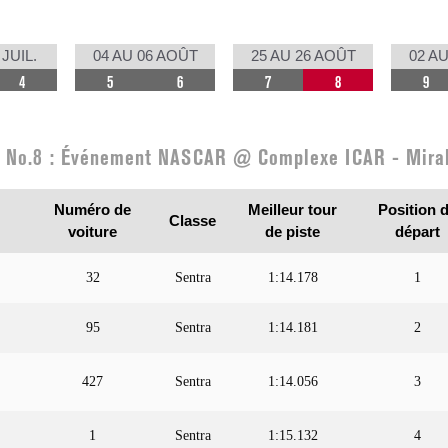
 JUIL.
04 AU 06 AOÛT
25 AU 26 AOÛT
02 AU
4
5
6
7
8
9
 No.8 : Événement NASCAR @ Complexe ICAR - Mira
Numéro de
Meilleur tour
Position 
Classe
voiture
de piste
départ
32
Sentra
1:14.178
1
95
Sentra
1:14.181
2
427
Sentra
1:14.056
3
1
Sentra
1:15.132
4