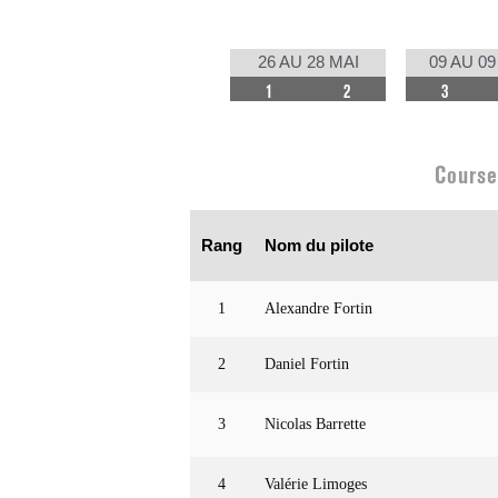
26 AU 28 MAI
09 AU 09
1
2
3
Course
Rang
Nom du pilote
1
Alexandre Fortin
2
Daniel Fortin
3
Nicolas Barrette
4
Valérie Limoges