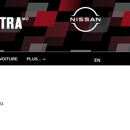
 VOITURE
PLUS...
EN
RA