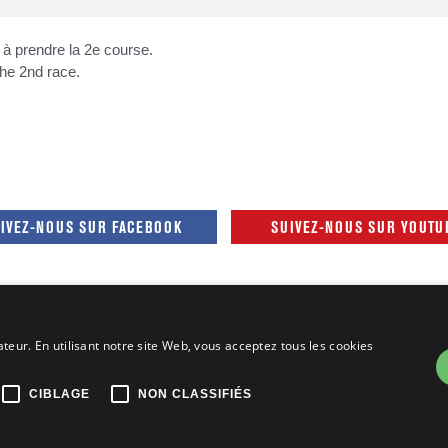
r à prendre la 2e course.
the 2nd race.
IVEZ-NOUS SUR FACEBOOK
SUIVEZ-NOUS SUR YOUTU
ateur. En utilisant notre site Web, vous acceptez tous les cookies
s réservés © Nissan Canada Inc., 2015-2026
Vie privée
Menti
CIBLAGE
NON CLASSIFIÉS