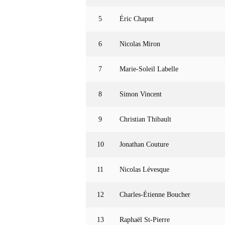
5
Éric Chaput
6
Nicolas Miron
7
Marie-Soleil Labelle
8
Simon Vincent
9
Christian Thibault
10
Jonathan Couture
11
Nicolas Lévesque
12
Charles-Étienne Boucher
13
Raphaël St-Pierre