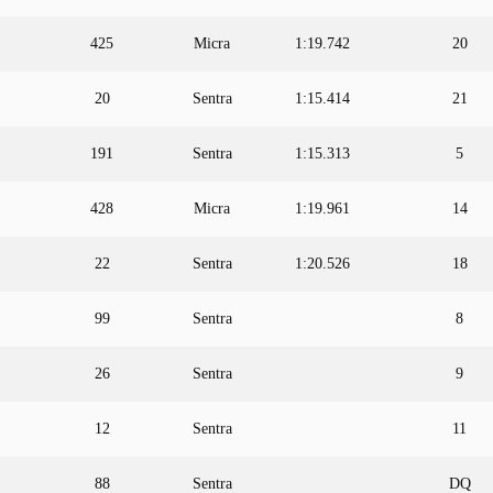
425
Micra
1:19.742
20
20
Sentra
1:15.414
21
191
Sentra
1:15.313
5
428
Micra
1:19.961
14
22
Sentra
1:20.526
18
99
Sentra
8
26
Sentra
9
12
Sentra
11
88
Sentra
DQ