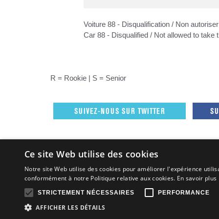
Voiture 88 - Disqualification / Non autorise
Car 88 - Disqualified / Not allowed to take 
R = Rookie | S = Senior
SUIVEZ-NOUS SUR TWITTER
SU
Ce site Web utilise des cookies
Notre site Web utilise des cookies pour améliorer l'expérience utilis
conformément à notre Politique relative aux cookies.
En savoir plus
Tous droit
STRICTEMENT NÉCESSAIRES
PERFORMANCE
AFFICHER LES DÉTAILS