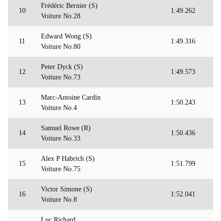
Frédéric Bernier (S)
10
1:49.262
Voiture No.28
Edward Wong (S)
11
1:49.316
Voiture No.80
Peter Dyck (S)
12
1:49.573
Voiture No.73
Marc-Antoine Cardin
13
1:50.243
Voiture No.4
Samuel Rowe (R)
14
1:50.436
Voiture No.33
Alex P Habrich (S)
15
1:51.799
Voiture No.75
Victor Simone (S)
16
1:52.041
Voiture No.8
Luc Richard