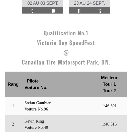
02 AU 03 SEPT.
23 AU 24 SEPT.
9
10
11
12
Qualification No.1
Victoria Day SpeedFest
@
Canadian Tire Motorsport Park, ON.
Meilleur
Pilote
Rang
Tour 1
Voiture No.
Tour 2
Stefan Gauthier
1
1:46.391
Voiture No.96
Kevin King
2
1:46.516
Voiture No.40