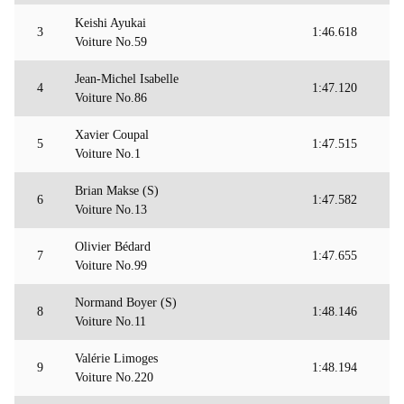
Keishi Ayukai
3
1:46.618
Voiture No.59
Jean-Michel Isabelle
4
1:47.120
Voiture No.86
Xavier Coupal
5
1:47.515
Voiture No.1
Brian Makse (S)
6
1:47.582
Voiture No.13
Olivier Bédard
7
1:47.655
Voiture No.99
Normand Boyer (S)
8
1:48.146
Voiture No.11
Valérie Limoges
9
1:48.194
Voiture No.220