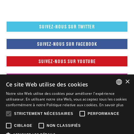
SUIVEZ-NOUS SUR TWITTER
SUIVEZ-NOUS SUR FACEBOOK
SUIVEZ-NOUS SUR YOUTUBE
SUIVEZ-NOUS SUR INSTAGRAM
×
Ce site Web utilise des cookies
Notre site Web utilise des cookies pour améliorer l'expérience
FRENCH
utilisateur. En utilisant notre site Web, vous acceptez tous les cookies
conformément à notre Politique relative aux cookies.
En savoir plus
FRENCH
STRICTEMENT NÉCESSAIRES
PERFORMANCE
ENGLISH
CIBLAGE
NON CLASSIFIÉS
Tous droits réservés © Nissan Canada Inc., 2015-2026
Vie