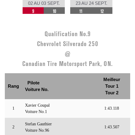
02 AU 03 SEPT.
23 AU 24 SEPT.
9
10
11
12
Qualification No.9
Chevrolet Silverado 250
@
Canadian Tire Motorsport Park, ON.
Meilleur
Pilote
Rang
Tour 1
Voiture No.
Tour 2
Xavier Coupal
1
1:43.118
Voiture No.1
Stefan Gauthier
2
1:43.507
Voiture No.96