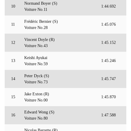
Normand Boyer (S)
10
1:44.692
Voiture No.11
Frédéric Bernier (S)
11
1:45.076
Voiture No.28
Vincent Doyle (R)
12
1:45.152
Voiture No.43
Keishi Ayukai
13
1:45.246
Voiture No.59
Peter Dyck (S)
14
1:45.747
Voiture No.73
Jake Exton (R)
15
1:45.870
Voiture No.00
Edward Wong (S)
16
1:47.588
Voiture No.80
Nicolas Barrette (R)