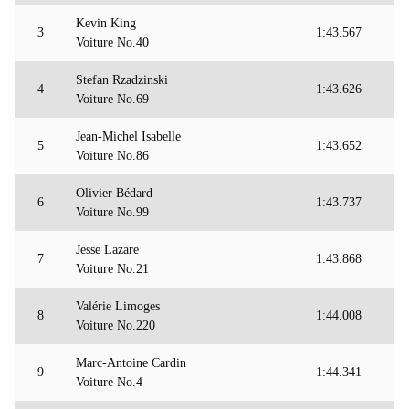
Kevin King
3
1:43.567
Voiture No.40
Stefan Rzadzinski
4
1:43.626
Voiture No.69
Jean-Michel Isabelle
5
1:43.652
Voiture No.86
Olivier Bédard
6
1:43.737
Voiture No.99
Jesse Lazare
7
1:43.868
Voiture No.21
Valérie Limoges
8
1:44.008
Voiture No.220
Marc-Antoine Cardin
9
1:44.341
Voiture No.4