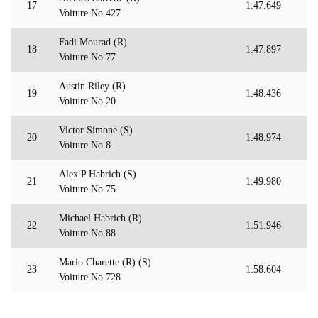
17
1:47.649
Voiture No.427
Fadi Mourad (R)
18
1:47.897
Voiture No.77
Austin Riley (R)
19
1:48.436
Voiture No.20
Victor Simone (S)
20
1:48.974
Voiture No.8
Alex P Habrich (S)
21
1:49.980
Voiture No.75
Michael Habrich (R)
22
1:51.946
Voiture No.88
Mario Charette (R) (S)
23
1:58.604
Voiture No.728