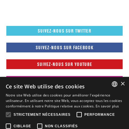
SUIVEZ-NOUS SUR TWITTER
SUIVEZ-NOUS SUR FACEBOOK
SUIVEZ-NOUS SUR YOUTUBE
SUIVEZ-NOUS SUR INSTAGRAM
×
Ce site Web utilise des cookies
Notre site Web utilise des cookies pour améliorer l'expérience
FRENCH
utilisateur. En utilisant notre site Web, vous acceptez tous les cookies
conformément à notre Politique relative aux cookies.
En savoir plus
FRENCH
STRICTEMENT NÉCESSAIRES
PERFORMANCE
ENGLISH
CIBLAGE
NON CLASSIFIÉS