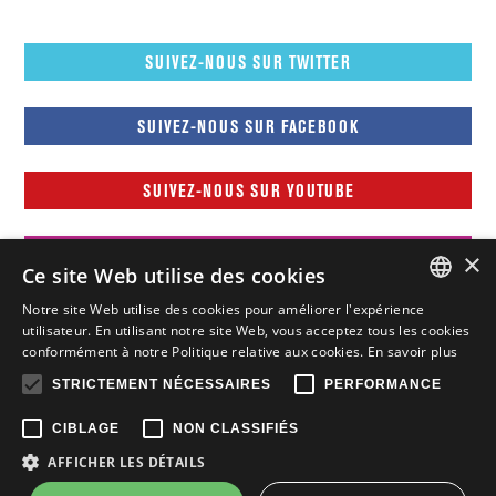
SUIVEZ-NOUS SUR TWITTER
SUIVEZ-NOUS SUR FACEBOOK
SUIVEZ-NOUS SUR YOUTUBE
SUIVEZ-NOUS SUR INSTAGRAM
×
Ce site Web utilise des cookies
Notre site Web utilise des cookies pour améliorer l'expérience
FRENCH
utilisateur. En utilisant notre site Web, vous acceptez tous les cookies
conformément à notre Politique relative aux cookies.
En savoir plus
FRENCH
STRICTEMENT NÉCESSAIRES
PERFORMANCE
ENGLISH
CIBLAGE
NON CLASSIFIÉS
Tous droits réservés © Nissan Canada Inc., 2015-2026
Vie
AFFICHER LES DÉTAILS
privée
Mentions légales