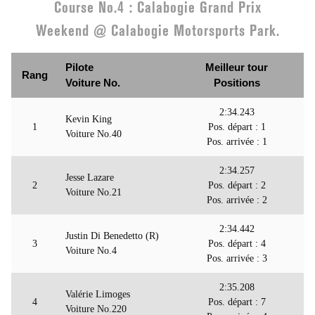
Course No.4 : Calabogie Grand Prix
Weekend @ Calabogie Motorsports Park.
Pilote
Meilleur tour
Rang
Voiture No.
Positions
2:34.243
Kevin King
1
Pos. départ : 1
Voiture No.40
Pos. arrivée : 1
2:34.257
Jesse Lazare
2
Pos. départ : 2
Voiture No.21
Pos. arrivée : 2
2:34.442
Justin Di Benedetto (R)
3
Pos. départ : 4
Voiture No.4
Pos. arrivée : 3
2:35.208
Valérie Limoges
4
Pos. départ : 7
Voiture No.220