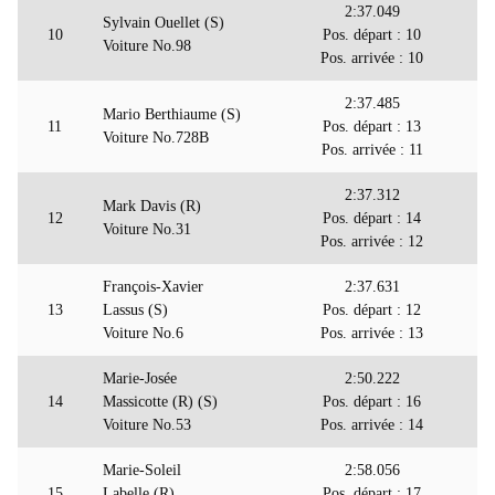
2:37.049
Sylvain Ouellet (S)
10
Pos. départ : 10
Voiture No.98
Pos. arrivée : 10
2:37.485
Mario Berthiaume (S)
11
Pos. départ : 13
Voiture No.728B
Pos. arrivée : 11
2:37.312
Mark Davis (R)
12
Pos. départ : 14
Voiture No.31
Pos. arrivée : 12
François-Xavier
2:37.631
13
Lassus (S)
Pos. départ : 12
Voiture No.6
Pos. arrivée : 13
Marie-Josée
2:50.222
14
Massicotte (R) (S)
Pos. départ : 16
Voiture No.53
Pos. arrivée : 14
Marie-Soleil
2:58.056
15
Labelle (R)
Pos. départ : 17